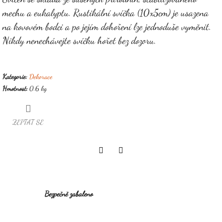
mechu a eukalyptu. Rustikální svíčka (10x5cm) je usazena
na kovovém bodci a po jejím dohoření lze jednoduše vyměnit.
Nikdy nenechávejte svíčku hořet bez dozoru.
Kategorie
:
Dekorace
Hmotnost
:
0.6 kg
ZEPTAT SE
Twitter
Facebook
Bezpečně zabaleno