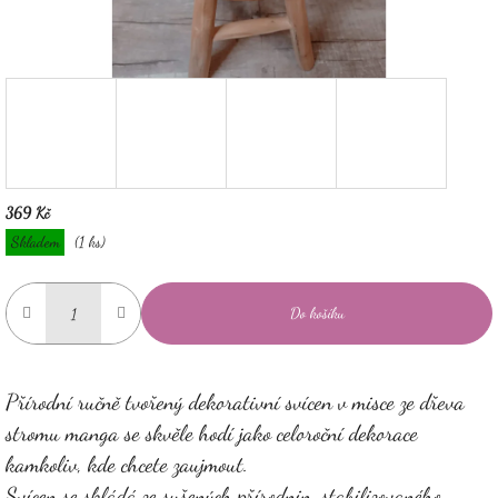
369 Kč
Měrná
Skladem
(1 ks)
cena:
Do košíku
Přírodní ručně tvořený dekorativní svícen v misce ze dřeva
stromu manga se skvěle hodí jako celoroční dekorace
kamkoliv, kde chcete zaujmout.
Svícen se skládá ze sušených přírodnin, stabilizovaného