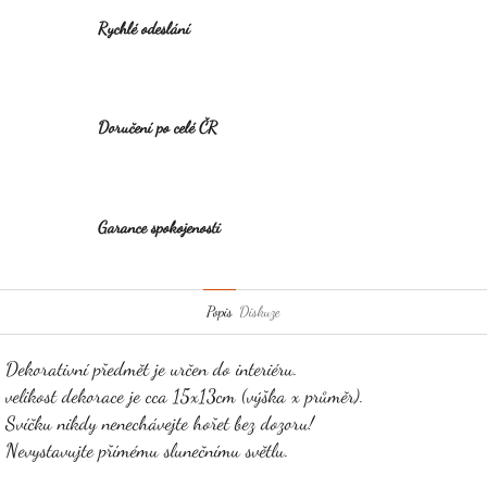
Rychlé odeslání
Doručení po celé ČR
Garance spokojenosti
Popis
Diskuze
Dekorativní předmět je určen do interiéru.
velikost dekorace je cca 15x13cm (výška x průměr).
Svíčku nikdy nenechávejte hořet bez dozoru!
Nevystavujte přímému slunečnímu světlu.